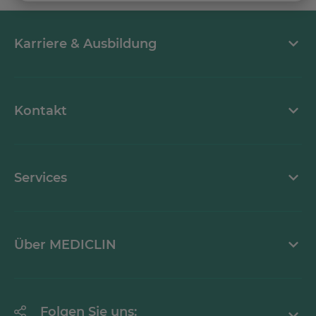
Karriere & Ausbildung
MEDICLIN als Arbeitgeber
Kontakt
Stellenangebote
Kontaktformular
Services
Ansprechpartner
Mediathek
Über MEDICLIN
Krankheitsbilder A-Z
Unternehmen
Folgen Sie uns: