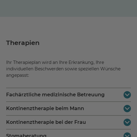
Therapien
Ihr Therapieplan wird an Ihre Erkrankung, Ihre
individuellen Beschwerden sowie speziellen Wünsche
angepasst:
Fachärztliche medizinische Betreuung
Kontinenztherapie beim Mann
Regelmäßige Untersuchungen, Visiten und Arztgespräche
Kontinenztherapie bei der Frau
Beinhaltet intensives Schließmuskeltraining, eine
begleitende Elektrotherapie und Kontinenzberatung. Das
Stomaberatung