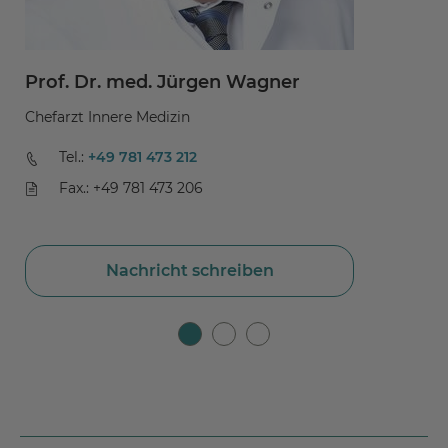
Prof. Dr. med. Jürgen Wagner
J
Chefarzt Innere Medizin
Ob
Tel.:
+49 781 473 212
Fax.: +49 781 473 206
Nachricht schreiben