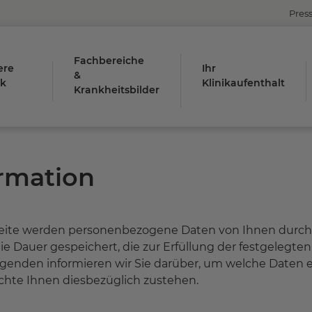
Pres
Fachbereiche
ere
Ihr
&
ik
Klinikaufenthalt
Krankheitsbilder
rmation
te werden personenbezogene Daten von Ihnen durch u
die Dauer gespeichert, die zur Erfüllung der festgelegt
olgenden informieren wir Sie darüber, um welche Daten e
chte Ihnen diesbezüglich zustehen.