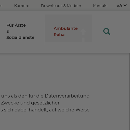
se
Karriere
Downloads & Medien
Kontakt
Für Ärzte
Ambulante
&
Reha
Sozialdienste
Aus
An
STRG
Plus- (+)
Minus-Taste (-)
ns als den für die Datenverarbeitung
en Zwecke und gesetzlicher
STRG
s sich dabei handelt, auf welche Weise
0